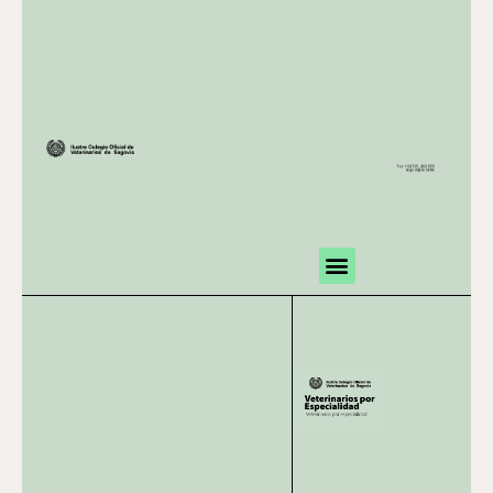
Tel.: +34 921 463 855
segovia@colvet.es